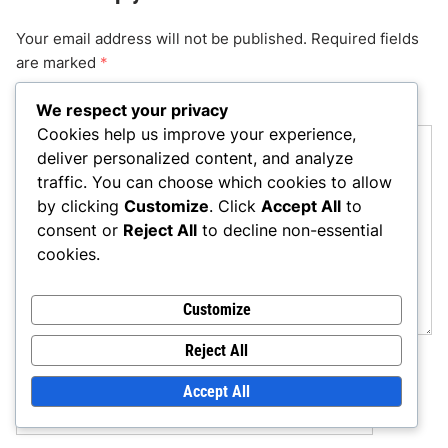
Your email address will not be published.
Required fields
are marked
*
COMMENT
*
We respect your privacy
Cookies help us improve your experience,
deliver personalized content, and analyze
traffic. You can choose which cookies to allow
by clicking
Customize
. Click
Accept All
to
consent or
Reject All
to decline non-essential
cookies.
Customize
Reject All
NAME
*
Accept All