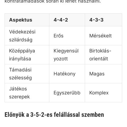
kontratámadások során ki lehet használni.
Aspektus
4-4-2
4-3-3
Védekezési
Erős
Mérsékelt
szilárdság
Középpálya
Kiegyensúl
Birtoklás-
irányítása
yozott
orientált
Támadási
Hatékony
Magas
szélesség
Játékos
Egyszerűbb
Komplex
szerepek
Előnyök a 3-5-2-es felállással szemben