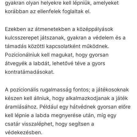
gyakran olyan helyekre kell lépniük, amelyeket
korábban az ellenfelek foglaltak el.
Ezekben az átmenetekben a középpályások
kulcsszerepet játszanak, gyakran a védelem és a
támadás közötti kapcsolatként működnek.
Pozicionálniuk kell magukat, hogy gyorsan
átvegyék a labdát, lehetővé téve a gyors
kontratámadásokat.
A pozicionális rugalmasság fontos; a játékosoknak
készen kell állniuk, hogy alkalmazkodjanak a játék
áramlásához. Például egy hátvédnek gyorsan előre
kell lépnie a labda megnyerése után, míg egy
csatár visszaléphet, hogy segítsen a
védekezésben.