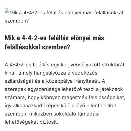
Mik a 4-4-2-es felállás előnyei más
felállásokkal szemben?
A 4-4-2-es felállás egy kiegyensúlyozott struktúrát
kínál, amely hangsúlyozza a védekezés
szilárdságát és a középpálya irányítását. A
szerepek egyszerűsége lehetővé teszi a játékosok
számára, hogy könnyen megértsék felelősségeiket,
így alkalmazkodóképes különböző ellenfelekkel
szemben, miközben sokoldalú támadási
lehetőségeket biztosít.