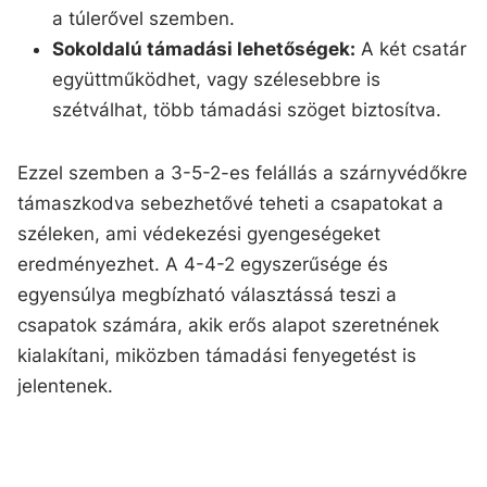
a túlerővel szemben.
Sokoldalú támadási lehetőségek:
A két csatár
együttműködhet, vagy szélesebbre is
szétválhat, több támadási szöget biztosítva.
Ezzel szemben a 3-5-2-es felállás a szárnyvédőkre
támaszkodva sebezhetővé teheti a csapatokat a
széleken, ami védekezési gyengeségeket
eredményezhet. A 4-4-2 egyszerűsége és
egyensúlya megbízható választássá teszi a
csapatok számára, akik erős alapot szeretnének
kialakítani, miközben támadási fenyegetést is
jelentenek.