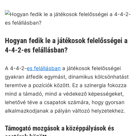
Hogyan fedik le a játékosok felelősségei a
4-4-2-es felállásban?
A 4-4-2-
es felállásban
a játékosok felelősségei
gyakran átfedik egymást, dinamikus kölcsönhatást
teremtve a pozíciók között. Ez a szinergia fokozza
mind a támadó, mind a védekező képességeket,
lehetővé téve a csapatok számára, hogy gyorsan
alkalmazkodjanak a pályán változó helyzetekhez.
Támogató mozgások a középpályások és