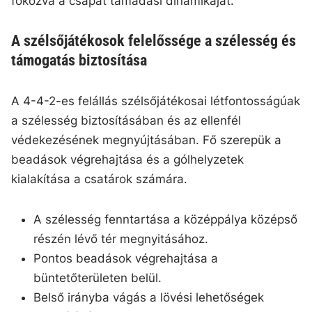
fokozva a csapat támadási dinamikáját.
A szélsőjátékosok felelőssége a szélesség és
támogatás biztosítása
A 4-4-2-es felállás szélsőjátékosai létfontosságúak
a szélesség biztosításában és az ellenfél
védekezésének megnyújtásában. Fő szerepük a
beadások végrehajtása és a gólhelyzetek
kialakítása a csatárok számára.
A szélesség fenntartása a középpálya középső
részén lévő tér megnyitásához.
Pontos beadások végrehajtása a
büntetőterületen belül.
Belső irányba vágás a lövési lehetőségek