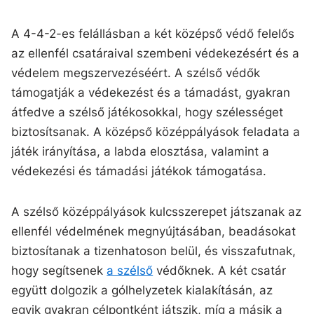
A 4-4-2-es felállásban a két középső védő felelős
az ellenfél csatáraival szembeni védekezésért és a
védelem megszervezéséért. A szélső védők
támogatják a védekezést és a támadást, gyakran
átfedve a szélső játékosokkal, hogy szélességet
biztosítsanak. A középső középpályások feladata a
játék irányítása, a labda elosztása, valamint a
védekezési és támadási játékok támogatása.
A szélső középpályások kulcsszerepet játszanak az
ellenfél védelmének megnyújtásában, beadásokat
biztosítanak a tizenhatoson belül, és visszafutnak,
hogy segítsenek
a szélső
védőknek. A két csatár
együtt dolgozik a gólhelyzetek kialakításán, az
egyik gyakran célpontként játszik, míg a másik a