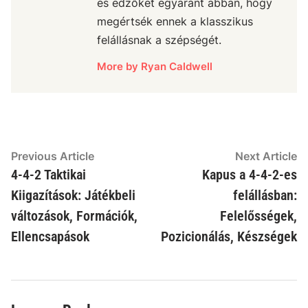
és edzőket egyaránt abban, hogy
megértsék ennek a klasszikus
felállásnak a szépségét.
More by Ryan Caldwell
Post
Previous
N
Previous Article
Next Article
article:
ar
4-4-2 Taktikai
Kapus a 4-4-2-es
navigation
Kiigazítások: Játékbeli
felállásban:
változások, Formációk,
Felelősségek,
Ellencsapások
Pozicionálás, Készségek