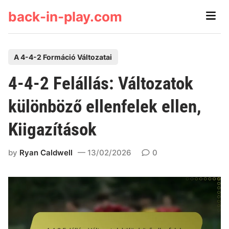
Skip
back-in-play.com
Main
to
Men
content
P
A 4-4-2 Formáció Változatai
o
4-4-2 Felállás: Változatok
s
t
különböző ellenfelek ellen,
e
Kiigazítások
d
i
by
Ryan Caldwell
13/02/2026
0
n