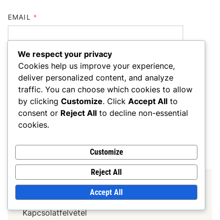
EMAIL
*
We respect your privacy
WEBSITE
Cookies help us improve your experience,
deliver personalized content, and analyze
traffic. You can choose which cookies to allow
by clicking
Customize
. Click
Accept All
to
consent or
Reject All
to decline non-essential
SAVE MY NAME, EMAIL, AND WEBSITE IN THIS
cookies.
BROWSER FOR THE NEXT TIME I COMMENT.
Customize
Reject All
HIVATKOZÁSOK
Accept All
Kapcsolatfelvétel