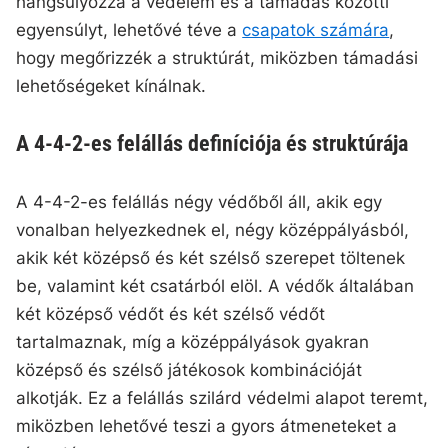
hangsúlyozza a védelem és a támadás közötti
egyensúlyt, lehetővé téve a
csapatok számára
,
hogy megőrizzék a struktúrát, miközben támadási
lehetőségeket kínálnak.
A 4-4-2-es felállás definíciója és struktúrája
A 4-4-2-es felállás négy védőből áll, akik egy
vonalban helyezkednek el, négy középpályásból,
akik két középső és két szélső szerepet töltenek
be, valamint két csatárból elöl. A védők általában
két középső védőt és két szélső védőt
tartalmaznak, míg a középpályások gyakran
középső és szélső játékosok kombinációját
alkotják. Ez a felállás szilárd védelmi alapot teremt,
miközben lehetővé teszi a gyors átmeneteket a